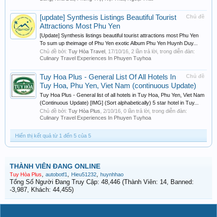
[update] Synthesis Listings Beautiful Tourist
Chủ đề
Attractions Most Phu Yen
[Update] Synthesis listings beautiful tourist attractions most Phu Yen
To sum up theimage of Phu Yen exotic Album Phu Yen Huynh Duy...
Chủ đề bởi:
Tuy Hòa Travel
,
17/10/16
, 2 lần trả lời, trong diễn đàn:
Culinary Travel Experiences In Phuyen Tuyhoa
Tuy Hoa Plus - General List Of All Hotels In
Chủ đề
Tuy Hoa, Phu Yen, Viet Nam (continuous Update)
Tuy Hoa Plus - General list of all hotels in Tuy Hoa, Phu Yen, Viet Nam
(Continuous Update) [IMG] (Sort alphabetically) 5 star hotel in Tuy...
Chủ đề bởi:
Tuy Hòa Plus
,
2/10/16
, 0 lần trả lời, trong diễn đàn:
Culinary Travel Experiences In Phuyen Tuyhoa
Hiển thị kết quả từ 1 đến 5 của 5
THÀNH VIÊN ĐANG ONLINE
,
,
,
Tuy Hòa Plus
autobotf1
Hieu51232
huynhhao
Tổng Số Người Đang Truy Cập: 48,446 (Thành Viên: 14, Banned:
-3,987, Khách: 44,455)