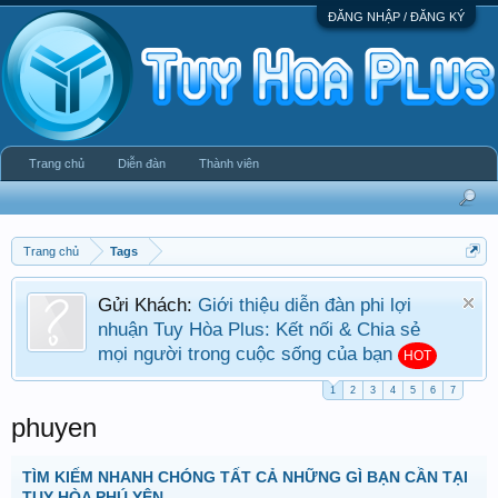
ĐĂNG NHẬP / ĐĂNG KÝ
Trang chủ
Diễn đàn
Thành viên
Trang chủ
Tags
Gửi Khách:
Giới thiệu diễn đàn phi lợi
nhuận Tuy Hòa Plus: Kết nối & Chia sẻ
mọi người trong cuộc sống của bạn
HOT
1
2
3
4
5
6
7
phuyen
TÌM KIẾM NHANH CHÓNG TẤT CẢ NHỮNG GÌ BẠN CẦN TẠI
TUY HÒA PHÚ YÊN