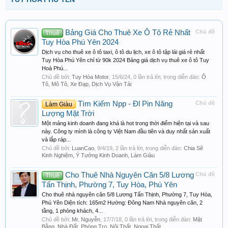
Bảng Giá Cho Thuê Xe Ô Tô Rẻ Nhất
Chủ đề
Thuê
Tuy Hòa Phú Yên 2024
Dịch vụ cho thuê xe ô tô taxi, ô tô du lịch, xe ô tô tập lái giá rẻ nhất
Tuy Hòa Phú Yên chỉ từ 90k 2024 Bảng giá dịch vụ thuê xe ô tô Tuy
Hoà Phú...
Chủ đề bởi:
Tuy Hòa Motor
,
15/6/24
, 0 lần trả lời, trong diễn đàn:
Ô
Tô, Mô Tô, Xe Đạp, Dịch Vụ Vận Tải
Tìm Kiếm Npp - Đl Pin Năng
Chủ đề
Làm Giàu
Lượng Mặt Trời
Một mảng kinh doanh đang khá là hot trong thời điểm hiện tại và sau
này. Công ty mình là công ty Việt Nam đầu tiên và duy nhất sản xuất
và lắp ráp...
Chủ đề bởi:
LuanCao
,
9/4/19
, 2 lần trả lời, trong diễn đàn:
Chia Sẽ
Kinh Nghiệm, Ý Tưởng Kinh Doanh, Làm Giàu
Cho Thuê Nhà Nguyên Căn 5/8 Lương
Chủ đề
Thuê
Tấn Thịnh, Phường 7, Tuy Hòa, Phú Yên
Cho thuê nhà nguyên căn 5/8 Lương Tấn Thịnh, Phường 7, Tuy Hòa,
Phú Yên Diện tích: 165m2 Hướng: Đông Nam Nhà nguyên căn, 2
tầng, 1 phòng khách, 4...
Chủ đề bởi:
Mr. Nguyễn
,
17/7/18
, 0 lần trả lời, trong diễn đàn:
Mặt
Bằng, Nhà Đất, Phòng Trọ, Nội Thất, Ngoại Thất