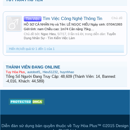
Tìm Việc Công Nghệ Thông Tin
Chủ đề
Tìm Việc
HỒ SƠ CÁ NHÂN Họ và Tên: LÊ NGỌC HIẾU Ngày sinh: 07/04/1993
Giới tính: nam Chiều cao: 1m74 Cân nặng 75kg....
Chủ đề bởi:
Ngoc Hieu
,
5/7/17
, 0 lần trả lời, trong diễn đàn:
Tuyển
Dụng Nhân Sự - Tìm Kiếm Việc Làm
Hiển thị kết quả từ 1 đến 1 của 1
THÀNH VIÊN ĐANG ONLINE
,
,
,
Tuy Hòa Plus
autobotf1
Hieu51232
huynhhao
Tổng Số Người Đang Truy Cập: 48,609 (Thành Viên: 14, Banned:
-4,016, Khách: 44,589)
Diễn đàn sử dụng bản quyền thuộc về Tuy Hòa Plus™ ©2015 Design