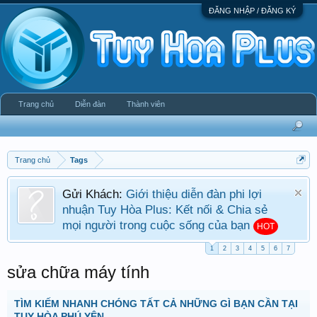
ĐĂNG NHẬP / ĐĂNG KÝ
Trang chủ
Diễn đàn
Thành viên
Trang chủ
Tags
Gửi Khách:
Giới thiệu diễn đàn phi lợi
nhuận Tuy Hòa Plus: Kết nối & Chia sẻ
mọi người trong cuộc sống của bạn
HOT
1
2
3
4
5
6
7
sửa chữa máy tính
TÌM KIẾM NHANH CHÓNG TẤT CẢ NHỮNG GÌ BẠN CẦN TẠI
TUY HÒA PHÚ YÊN