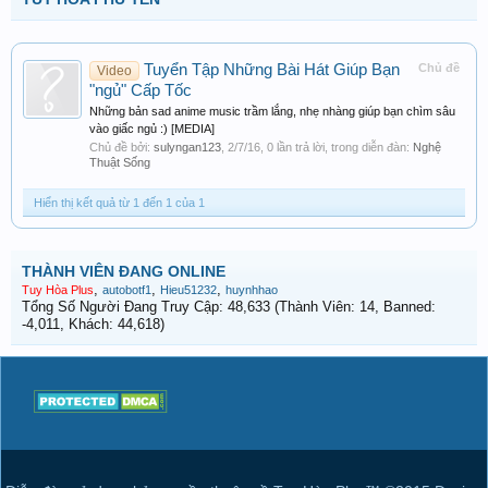
Tuyển Tập Những Bài Hát Giúp Bạn
Chủ đề
Video
"ngủ" Cấp Tốc
Những bản sad anime music trầm lắng, nhẹ nhàng giúp bạn chìm sâu
vào giấc ngủ :) [MEDIA]
Chủ đề bởi:
sulyngan123
,
2/7/16
, 0 lần trả lời, trong diễn đàn:
Nghệ
Thuật Sống
Hiển thị kết quả từ 1 đến 1 của 1
THÀNH VIÊN ĐANG ONLINE
,
,
,
Tuy Hòa Plus
autobotf1
Hieu51232
huynhhao
Tổng Số Người Đang Truy Cập: 48,633 (Thành Viên: 14, Banned:
-4,011, Khách: 44,618)