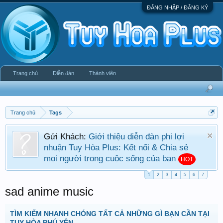
ĐĂNG NHẬP / ĐĂNG KÝ
Trang chủ
Diễn đàn
Thành viên
Trang chủ
Tags
Gửi Khách:
Giới thiệu diễn đàn phi lợi
nhuận Tuy Hòa Plus: Kết nối & Chia sẻ
mọi người trong cuộc sống của bạn
HOT
1
2
3
4
5
6
7
sad anime music
TÌM KIẾM NHANH CHÓNG TẤT CẢ NHỮNG GÌ BẠN CẦN TẠI
TUY HÒA PHÚ YÊN