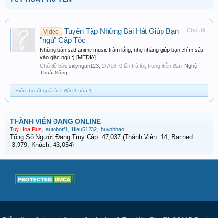
Tuyển Tập Những Bài Hát Giúp Bạn
Chủ đề
Video
"ngủ" Cấp Tốc
Những bản sad anime music trầm lắng, nhẹ nhàng giúp bạn chìm sâu
vào giấc ngủ :) [MEDIA]
Chủ đề bởi:
sulyngan123
,
2/7/16
, 0 lần trả lời, trong diễn đàn:
Nghệ
Thuật Sống
Hiển thị kết quả từ 1 đến 1 của 1
THÀNH VIÊN ĐANG ONLINE
,
,
,
Tuy Hòa Plus
autobotf1
Hieu51232
huynhhao
Tổng Số Người Đang Truy Cập: 47,037 (Thành Viên: 14, Banned:
-3,979, Khách: 43,054)