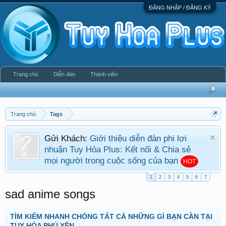
ĐĂNG NHẬP / ĐĂNG KÝ
Trang chủ
Diễn đàn
Thành viên
Trang chủ
Tags
Gửi Khách:
Giới thiệu diễn đàn phi lợi
nhuận Tuy Hòa Plus: Kết nối & Chia sẻ
mọi người trong cuộc sống của bạn
HOT
1
2
3
4
5
6
7
sad anime songs
TÌM KIẾM NHANH CHÓNG TẤT CẢ NHỮNG GÌ BẠN CẦN TẠI
TUY HÒA PHÚ YÊN