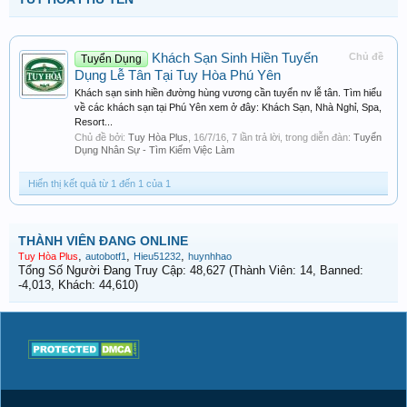
Khách Sạn Sinh Hiền Tuyển
Chủ đề
Tuyển Dụng
Dụng Lễ Tân Tại Tuy Hòa Phú Yên
Khách sạn sinh hiền đường hùng vương cần tuyển nv lễ tân. Tìm hiểu
về các khách sạn tại Phú Yên xem ở đây: Khách Sạn, Nhà Nghỉ, Spa,
Resort...
Chủ đề bởi:
Tuy Hòa Plus
,
16/7/16
, 7 lần trả lời, trong diễn đàn:
Tuyển
Dụng Nhân Sự - Tìm Kiếm Việc Làm
Hiển thị kết quả từ 1 đến 1 của 1
THÀNH VIÊN ĐANG ONLINE
,
,
,
Tuy Hòa Plus
autobotf1
Hieu51232
huynhhao
Tổng Số Người Đang Truy Cập: 48,627 (Thành Viên: 14, Banned:
-4,013, Khách: 44,610)