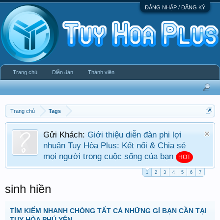
ĐĂNG NHẬP / ĐĂNG KÝ
Trang chủ
Diễn đàn
Thành viên
Trang chủ
Tags
Gửi Khách:
Giới thiệu diễn đàn phi lợi
nhuận Tuy Hòa Plus: Kết nối & Chia sẻ
mọi người trong cuộc sống của bạn
HOT
1
2
3
4
5
6
7
sinh hiền
TÌM KIẾM NHANH CHÓNG TẤT CẢ NHỮNG GÌ BẠN CẦN TẠI
TUY HÒA PHÚ YÊN