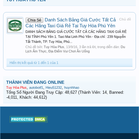
Danh Sách Bảng Giá Cước Tất Cả
Chủ đề
Chia Sẻ
Các Hãng Taxi Giá Rẻ Tại Tuy Hòa Phú Yên
DANH SÁCH BẢNG GIÁ CƯỚC TẤT CẢ CÁC HÃNG TAXI GIÁ RẺ
TẠI TỈNH Phú Yên 1. Taxi Mai Linh Phú Yên - Địa chỉ : 239 Nguyễn
Tất Thành, TP. Tuy Hòa, Phú...
Chủ đề bởi:
Tuy Hòa Plus
,
13/9/16
, 3 lần trả lời, trong diễn đàn:
Du
Lịch Ẩm Thực, Địa Điểm Vui Chơi Ăn Uống
Hiển thị kết quả từ 1 đến 1 của 1
THÀNH VIÊN ĐANG ONLINE
,
,
,
Tuy Hòa Plus
autobotf1
Hieu51232
huynhhao
Tổng Số Người Đang Truy Cập: 48,627 (Thành Viên: 14, Banned:
-4,011, Khách: 44,612)