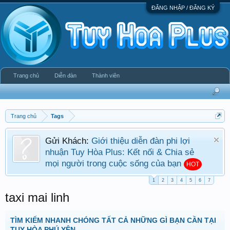
ĐĂNG NHẬP / ĐĂNG KÝ
Trang chủ
Diễn đàn
Thành viên
Trang chủ
Tags
Gửi Khách:
Giới thiệu diễn đàn phi lợi
nhuận Tuy Hòa Plus: Kết nối & Chia sẻ
mọi người trong cuộc sống của bạn
HOT
1
2
3
4
5
6
7
taxi mai linh
TÌM KIẾM NHANH CHÓNG TẤT CẢ NHỮNG GÌ BẠN CẦN TẠI
TUY HÒA PHÚ YÊN