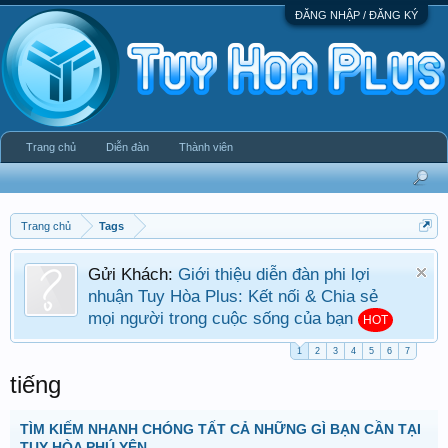
ĐĂNG NHẬP / ĐĂNG KÝ
Trang chủ
Diễn đàn
Thành viên
Trang chủ
Tags
Gửi Khách:
Giới thiệu diễn đàn phi lợi
nhuận Tuy Hòa Plus: Kết nối & Chia sẻ
mọi người trong cuộc sống của bạn
HOT
1
2
3
4
5
6
7
tiếng
TÌM KIẾM NHANH CHÓNG TẤT CẢ NHỮNG GÌ BẠN CẦN TẠI
TUY HÒA PHÚ YÊN