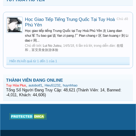
Học Giao Tiếp Tiếng Trung Quốc Tại Tuy Hoà
Chủ đề
Phú Yên
Học giao tiếp tiếng Trung Quốc tại Tuy Hoà Phú Yên 次 Liang dian
shui 军 Tu bao gai 说 Yan zi pang 厂 Pian chang r 区 San kuang r 到 Li
dao r 同...
Chủ đề bởi:
Lui No Jutsu
,
14/5/18
, 6 lần trả lời, trong diễn đàn:
在绥
和，富安美食旅游体验
Hiển thị kết quả từ 1 đến 1 của 1
THÀNH VIÊN ĐANG ONLINE
,
,
,
Tuy Hòa Plus
autobotf1
Hieu51232
huynhhao
Tổng Số Người Đang Truy Cập: 48,621 (Thành Viên: 14, Banned:
-4,011, Khách: 44,606)