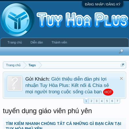
ĐĂNG NHẬP / ĐĂNG KÝ
Trang chủ
Diễn đàn
Thành viên
Trang chủ
Tags
Gửi Khách:
Giới thiệu diễn đàn phi lợi
nhuận Tuy Hòa Plus: Kết nối & Chia sẻ
mọi người trong cuộc sống của bạn
HOT
1
2
3
4
5
6
7
tuyển dụng giáo viên phú yên
TÌM KIẾM NHANH CHÓNG TẤT CẢ NHỮNG GÌ BẠN CẦN TẠI
TUY HÒA PHÚ YÊN