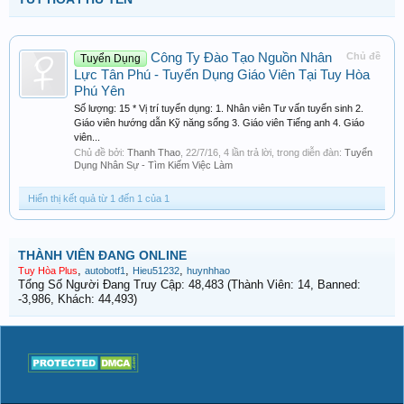
Công Ty Đào Tạo Nguồn Nhân
Chủ đề
Tuyển Dụng
Lực Tân Phú - Tuyển Dụng Giáo Viên Tại Tuy Hòa
Phú Yên
Số lượng: 15 * Vị trí tuyển dụng: 1. Nhân viên Tư vấn tuyển sinh 2.
Giáo viên hướng dẫn Kỹ năng sống 3. Giáo viên Tiếng anh 4. Giáo
viên...
Chủ đề bởi:
Thanh Thao
,
22/7/16
, 4 lần trả lời, trong diễn đàn:
Tuyển
Dụng Nhân Sự - Tìm Kiếm Việc Làm
Hiển thị kết quả từ 1 đến 1 của 1
THÀNH VIÊN ĐANG ONLINE
,
,
,
Tuy Hòa Plus
autobotf1
Hieu51232
huynhhao
Tổng Số Người Đang Truy Cập: 48,483 (Thành Viên: 14, Banned:
-3,986, Khách: 44,493)