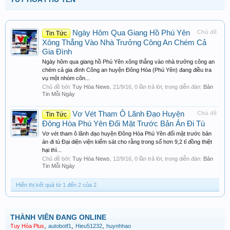
Ngày Hôm Qua Giang Hồ Phú Yên
Chủ đề
Tin Tức
Xông Thẳng Vào Nhà Trưởng Công An Chém Cả
Gia Đình
Ngày hôm qua giang hồ Phú Yên xông thẳng vào nhà trưởng công an
chém cả gia đình Công an huyện Đông Hòa (Phú Yên) đang điều tra
vụ một nhóm côn...
Chủ đề bởi:
Tuy Hòa News
,
21/9/16
, 0 lần trả lời, trong diễn đàn:
Bản
Tin Mỗi Ngày
Vơ Vét Tham Ô Lãnh Đạo Huyện
Chủ đề
Tin Tức
Đông Hòa Phú Yên Đối Mặt Trước Bản Án Đi Tù
Vơ vét tham ô lãnh đạo huyện Đông Hòa Phú Yên đối mặt trước bản
án đi tù Đại diện viện kiểm sát cho rằng trong số hơn 9,2 tỉ đồng thiệt
hại thì...
Chủ đề bởi:
Tuy Hòa News
,
12/9/16
, 0 lần trả lời, trong diễn đàn:
Bản
Tin Mỗi Ngày
Hiển thị kết quả từ 1 đến 2 của 2
THÀNH VIÊN ĐANG ONLINE
,
,
,
Tuy Hòa Plus
autobotf1
Hieu51232
huynhhao