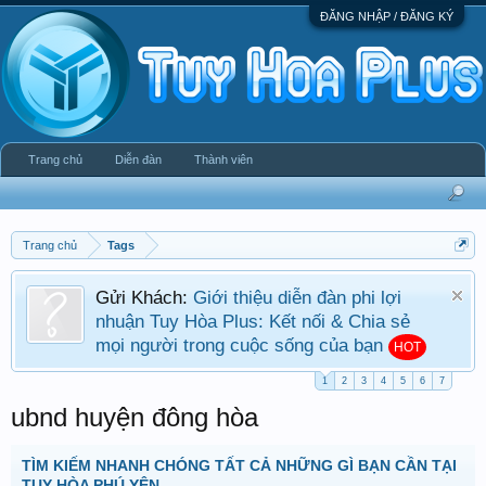
ĐĂNG NHẬP / ĐĂNG KÝ
Trang chủ
Diễn đàn
Thành viên
Trang chủ
Tags
Gửi Khách:
Giới thiệu diễn đàn phi lợi
nhuận Tuy Hòa Plus: Kết nối & Chia sẻ
mọi người trong cuộc sống của bạn
HOT
1
2
3
4
5
6
7
ubnd huyện đông hòa
TÌM KIẾM NHANH CHÓNG TẤT CẢ NHỮNG GÌ BẠN CẦN TẠI
TUY HÒA PHÚ YÊN