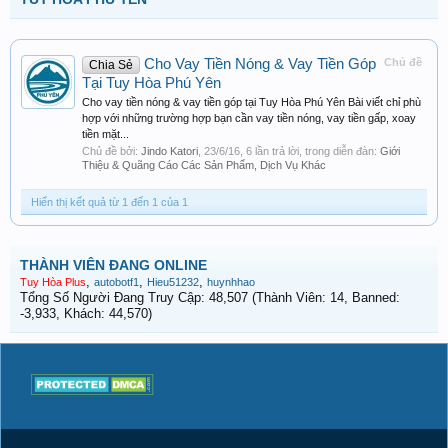
Cho Vay Tiền Nóng & Vay Tiền Góp
Chủ đề
Chia Sẻ
Tại Tuy Hòa Phú Yên
Cho vay tiền nóng & vay tiền góp tại Tuy Hòa Phú Yên Bài viết chỉ phù
hợp với những trường hợp bạn cần vay tiền nóng, vay tiền gấp, xoay
tiền mặt...
Chủ đề bởi:
Jindo Katori
,
23/6/16
, 6 lần trả lời, trong diễn đàn:
Giới
Thiệu & Quãng Cáo Các Sản Phẩm, Dịch Vụ Khác
Hiển thị kết quả từ 1 đến 1 của 1
THÀNH VIÊN ĐANG ONLINE
,
,
,
Tuy Hòa Plus
autobotf1
Hieu51232
huynhhao
Tổng Số Người Đang Truy Cập: 48,507 (Thành Viên: 14, Banned:
-3,933, Khách: 44,570)