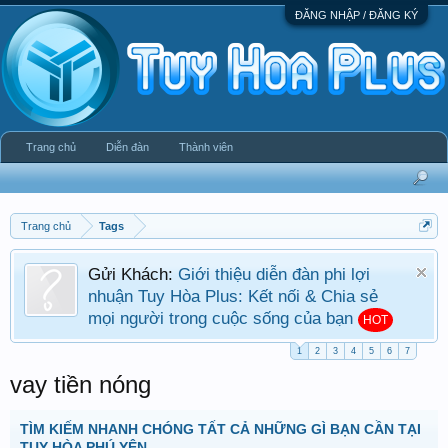
ĐĂNG NHẬP / ĐĂNG KÝ
Trang chủ
Diễn đàn
Thành viên
Trang chủ
Tags
Gửi Khách:
Giới thiệu diễn đàn phi lợi
nhuận Tuy Hòa Plus: Kết nối & Chia sẻ
mọi người trong cuộc sống của bạn
HOT
1
2
3
4
5
6
7
vay tiền nóng
TÌM KIẾM NHANH CHÓNG TẤT CẢ NHỮNG GÌ BẠN CẦN TẠI
TUY HÒA PHÚ YÊN