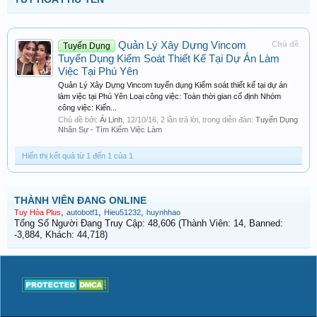
Quản Lý Xây Dựng Vincom
Chủ đề
Tuyển Dụng
Tuyển Dụng Kiểm Soát Thiết Kế Tại Dự Án Làm
Việc Tại Phú Yên
Quản Lý Xây Dựng Vincom tuyển dụng Kiểm soát thiết kế tại dự án
làm việc tại Phú Yên Loại công việc: Toàn thời gian cố định Nhóm
công việc: Kiến...
Chủ đề bởi:
Ái Linh
,
12/10/16
, 2 lần trả lời, trong diễn đàn:
Tuyển Dụng
Nhân Sự - Tìm Kiếm Việc Làm
Hiển thị kết quả từ 1 đến 1 của 1
THÀNH VIÊN ĐANG ONLINE
,
,
,
Tuy Hòa Plus
autobotf1
Hieu51232
huynhhao
Tổng Số Người Đang Truy Cập: 48,606 (Thành Viên: 14, Banned:
-3,884, Khách: 44,718)