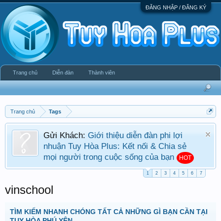
ĐĂNG NHẬP / ĐĂNG KÝ
Trang chủ
Diễn đàn
Thành viên
Trang chủ
Tags
Gửi Khách:
Giới thiệu diễn đàn phi lợi
nhuận Tuy Hòa Plus: Kết nối & Chia sẻ
mọi người trong cuộc sống của bạn
HOT
1
2
3
4
5
6
7
vinschool
TÌM KIẾM NHANH CHÓNG TẤT CẢ NHỮNG GÌ BẠN CẦN TẠI
TUY HÒA PHÚ YÊN