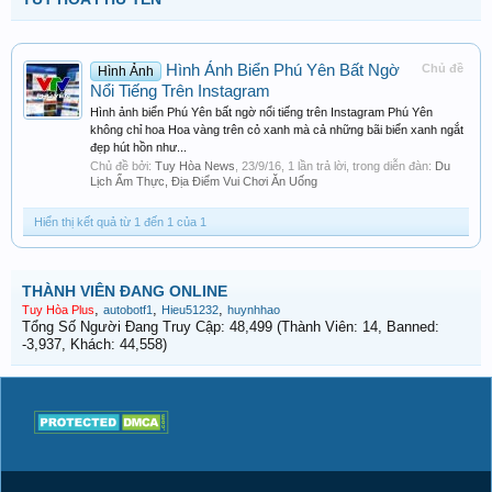
Hình Ảnh Biển Phú Yên Bất Ngờ
Chủ đề
Hình Ảnh
Nổi Tiếng Trên Instagram
Hình ảnh biển Phú Yên bất ngờ nổi tiếng trên Instagram Phú Yên
không chỉ hoa Hoa vàng trên cỏ xanh mà cả những bãi biển xanh ngắt
đẹp hút hồn như...
Chủ đề bởi:
Tuy Hòa News
,
23/9/16
, 1 lần trả lời, trong diễn đàn:
Du
Lịch Ẩm Thực, Địa Điểm Vui Chơi Ăn Uống
Hiển thị kết quả từ 1 đến 1 của 1
THÀNH VIÊN ĐANG ONLINE
,
,
,
Tuy Hòa Plus
autobotf1
Hieu51232
huynhhao
Tổng Số Người Đang Truy Cập: 48,499 (Thành Viên: 14, Banned:
-3,937, Khách: 44,558)