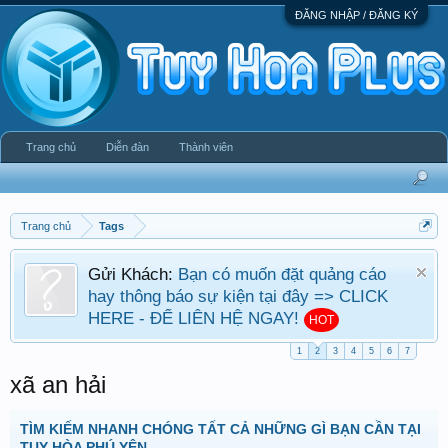
ĐĂNG NHẬP / ĐĂNG KÝ
Trang chủ
Diễn đàn
Thành viên
Trang chủ
Tags
Gửi Khách:
Bạn có muốn đặt quảng cáo
hay thông báo sự kiện tại đây => CLICK
HERE - ĐỂ LIÊN HỆ NGAY!
HOT
1
2
3
4
5
6
7
xã an hải
TÌM KIẾM NHANH CHÓNG TẤT CẢ NHỮNG GÌ BẠN CẦN TẠI
TUY HÒA PHÚ YÊN