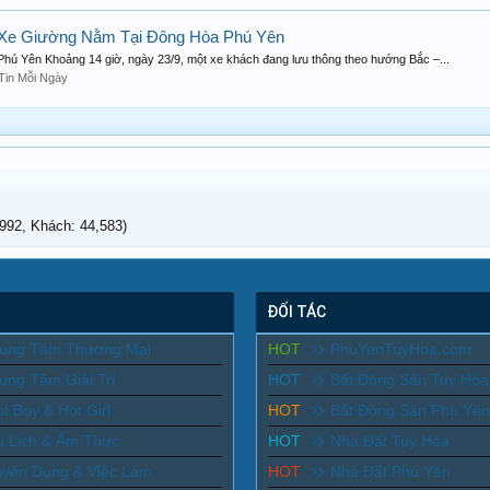
 Xe Giường Nằm Tại Đông Hòa Phú Yên
Phú Yên Khoảng 14 giờ, ngày 23/9, một xe khách đang lưu thông theo hướng Bắc –...
Tin Mỗi Ngày
92, Khách: 44,583)
ĐỐI TÁC
rung Tâm Thương Mại
HOT
PhuYenTuyHoa.com
ung Tâm Giải Trí
HOT
Bất Động Sản Tuy Hòa
t Boy & Hot Girl
HOT
Bất Động Sản Phú Yên
u Lịch & Ẩm Thực
HOT
Nhà Đất Tuy Hòa
uyển Dụng & Việc Làm
HOT
Nhà Đất Phú Yên