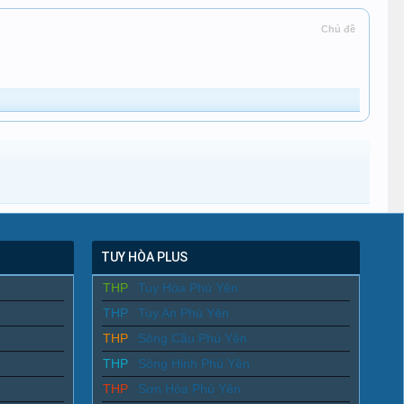
Chủ đề
TUY HÒA PLUS
THP
Tuy Hòa Phú Yên
THP
Tuy An Phú Yên
THP
Sông Cầu Phú Yên
THP
Sông Hinh Phú Yên
THP
Sơn Hòa Phú Yên