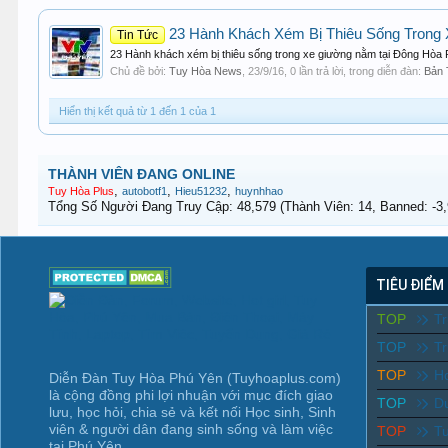
23 Hành Khách Xém Bị Thiêu Sống Trong
Tin Tức
23 Hành khách xém bị thiêu sống trong xe giường nằm tại Đông Hòa 
Chủ đề bởi:
Tuy Hòa News
,
23/9/16
, 0 lần trả lời, trong diễn đàn:
Bản 
Hiển thị kết quả từ 1 đến 1 của 1
THÀNH VIÊN ĐANG ONLINE
,
,
,
Tuy Hòa Plus
autobotf1
Hieu51232
huynhhao
Tổng Số Người Đang Truy Cập: 48,579 (Thành Viên: 14, Banned: -3,9
TIÊU ĐIỂM
TOP
T
TOP
Tr
TOP
Ho
Diễn Đàn Tuy Hòa Phú Yên (Tuyhoaplus.com)
là cộng đồng phi lợi nhuận với mục đích giao
TOP
D
lưu, học hỏi, chia sẻ và kết nối Học sinh, Sinh
viên & người dân đang sinh sống và làm việc
TOP
T
tại Phú Yên