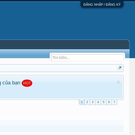
ĐĂNG NHẬP / ĐĂNG KÝ
g của bạn
HOT
1
2
3
4
5
6
7