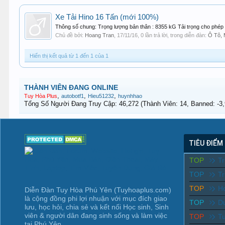
Xe Tải Hino 16 Tấn (mới 100%)
Thông số chung: Trọng lượng bản thân : 8355 kG Tải trọng cho phép
Chủ đề bởi:
Hoang Tran
,
17/11/16
, 0 lần trả lời, trong diễn đàn:
Ô Tô, 
Hiển thị kết quả từ 1 đến 1 của 1
THÀNH VIÊN ĐANG ONLINE
,
,
,
Tuy Hòa Plus
autobotf1
Hieu51232
huynhhao
Tổng Số Người Đang Truy Cập: 46,272 (Thành Viên: 14, Banned: -3,9
TIÊU ĐIỂM
TOP
T
TOP
Tr
TOP
Ho
Diễn Đàn Tuy Hòa Phú Yên (Tuyhoaplus.com)
là cộng đồng phi lợi nhuận với mục đích giao
TOP
D
lưu, học hỏi, chia sẻ và kết nối Học sinh, Sinh
viên & người dân đang sinh sống và làm việc
TOP
T
tại Phú Yên