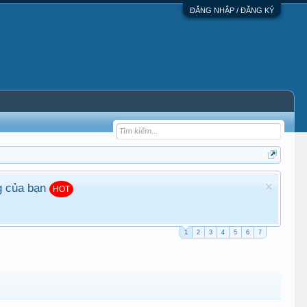
ĐĂNG NHẬP / ĐĂNG KÝ
g của bạn
HOT
1
2
3
4
5
6
7