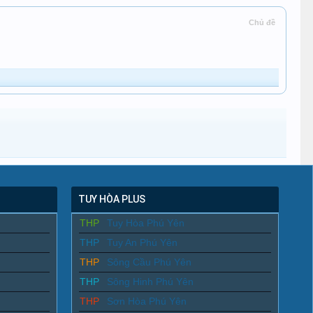
Chủ đề
TUY HÒA PLUS
THP
Tuy Hòa Phú Yên
THP
Tuy An Phú Yên
THP
Sông Cầu Phú Yên
THP
Sông Hinh Phú Yên
THP
Sơn Hòa Phú Yên