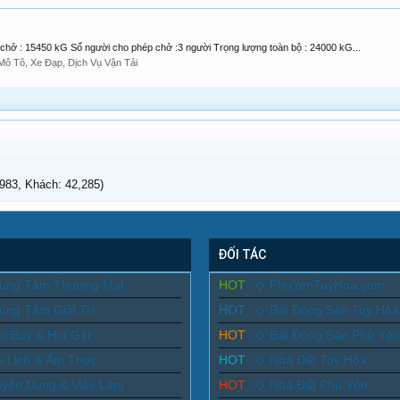
 chở : 15450 kG Số người cho phép chở :3 người Trọng lượng toàn bộ : 24000 kG...
Mô Tô, Xe Đạp, Dịch Vụ Vận Tải
83, Khách: 42,285)
ĐỐI TÁC
rung Tâm Thương Mại
HOT
PhuYenTuyHoa.com
ung Tâm Giải Trí
HOT
Bất Động Sản Tuy Hòa
t Boy & Hot Girl
HOT
Bất Động Sản Phú Yên
u Lịch & Ẩm Thực
HOT
Nhà Đất Tuy Hòa
uyển Dụng & Việc Làm
HOT
Nhà Đất Phú Yên