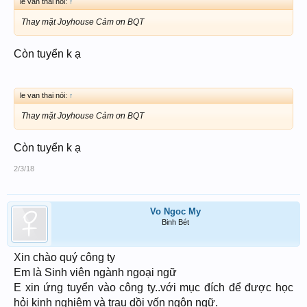
le van thai nói:
↑
Thay mặt Joyhouse Cảm ơn BQT
Còn tuyển k ạ
le van thai nói:
↑
Thay mặt Joyhouse Cảm ơn BQT
Còn tuyển k ạ
2/3/18
Vo Ngoc My
Binh Bét
Xin chào quý công ty
Em là Sinh viên ngành ngoại ngữ
E xin ứng tuyển vào công ty..với mục đích để được học
hỏi kinh nghiệm và trau dồi vốn ngôn ngữ.