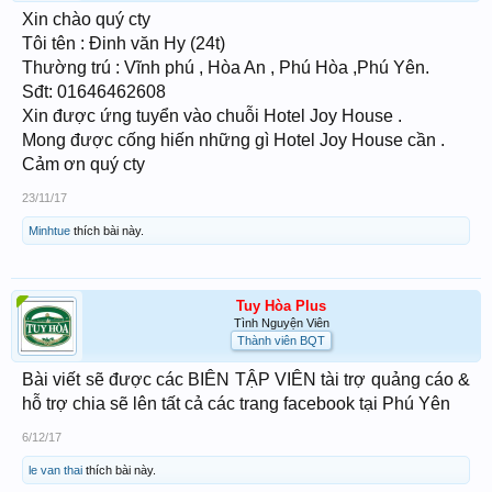
Xin chào quý cty
Tôi tên : Đinh văn Hy (24t)
Thường trú : Vĩnh phú , Hòa An , Phú Hòa ,Phú Yên.
Sđt: 01646462608
Xin được ứng tuyển vào chuỗi Hotel Joy House .
Mong được cống hiến những gì Hotel Joy House cần .
Cảm ơn quý cty
23/11/17
Minhtue
thích bài này.
Tuy Hòa Plus
Tình Nguyện Viên
Thành viên BQT
Bài viết sẽ được các BIÊN TẬP VIÊN tài trợ quảng cáo &
hỗ trợ chia sẽ lên tất cả các trang facebook tại Phú Yên
6/12/17
le van thai
thích bài này.