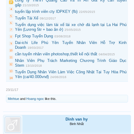
công ty TNHH Quảng Cáo Và In Ấn Gia Kỳ cần tuyển
gấp
21/10/2015
tuyển lập trình viên cty IDPKEY (fb)
22/05/2015
Tuyển Tài Xế
09/12/2017
Tuyển dụng việc làm tài xế lái xe chở đá lạnh tại La Hai Phú
Yên (Lương 5tr + bao ăn ở)
25/05/2015
Fpt Shop Tuyển Dụng
03/08/2018
Dai-ichi Life Phú Yên Tuyển Nhân Viên Hỗ Trợ Kinh
Doanh
19/03/2017
cần tuyển nhân viên photoshop,thiết kế nội thất
04/04/2015
Nhân Viên Phụ Trách Marketing Chương Trình Giáo Dục
Stem
13/10/2018
Tuyển Dụng Nhân Viên Làm Việc Công Nhật Tại Tuy Hòa Phú
Yên (ca/40.000vnđ)
24/06/2016
23/11/17
Minhtue
and
Hoang ngoc
like this.
Dinh van hy
Binh Nhất