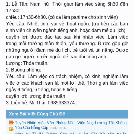
1. Lễ Tân: Nam, nữ. Thời gian làm việc sáng 6h30 đến
17h30
chiều: 17h30-6h30. (có ca làm partime cho sinh viên)
Yêu cầu: Nhiệt tình, vui vẻ, hoạt ngôn. (ưu tiên các bạn
sinh viên chuyên ngành tiếng anh, hoặc đam mê du lịch)
quyền lợi: được đào tạo sau khi nhận việc. Làm việc
trong môi trường thân thiện, yêu thương. Được găp gỡ
những người đam mê du lịch, trẻ tuổi và tài năng. Được
gặp gỡ người nước ngoài để trau dồi tiếng anh.
Lương: Thỏa thuận.
2. Buồng phòng:
Yêu cầu: Làm việc có trách nhiệm, có kinh nghiệm làm
việc ở các khách sạn là một lợi thế. Thời gian làm việc
ngày 4 tiếng, 6 tiếng, hoặc 8 tiếng.
quyền lợi: lương thỏa thuận
3. Liên hệ: Mr Thái: 0985333374.
Xem Bài Viết Cùng Chủ Đề
Tuyển Nhân Viên Văn Phòng Nữ - Việc Nhẹ Lương Tốt Không
Yêu Cầu Bằng Cấp
29/07/2016