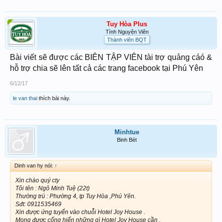
Tuy Hòa Plus
Tình Nguyện Viên
Thành viên BQT
Bài viết sẽ được các BIÊN TẬP VIÊN tài trợ quảng cáó &
hỗ trợ chia sẽ lên tất cả các trang facebook tại Phú Yên
6/12/17
le van thai
thích bài này.
Minhtue
Binh Bét
Dinh van hy nói:
↑
Xin chào quý cty
Tôi tên : Ngô Minh Tuệ (22t)
Thường trú : Phường 4, tp Tuy Hòa ,Phú Yên.
Sđt: 0911535469
Xin được ứng tuyển vào chuỗi Hotel Joy House .
Mong được cống hiến những gì Hotel Joy House cần .