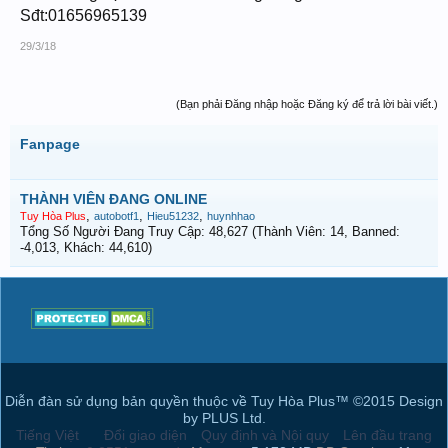
Sđt:01656965139
29/3/18
(Bạn phải Đăng nhập hoặc Đăng ký để trả lời bài viết.)
Fanpage
THÀNH VIÊN ĐANG ONLINE
,
,
,
Tuy Hòa Plus
autobotf1
Hieu51232
huynhhao
Tổng Số Người Đang Truy Cập: 48,627 (Thành Viên: 14, Banned:
-4,013, Khách: 44,610)
Diễn đàn sử dụng bản quyền thuộc về Tuy Hòa Plus™ ©2015 Design
by PLUS Ltd.
Tiếng Việt
Đổi giao diện
Quy định và Nội quy
Lên đầu trang