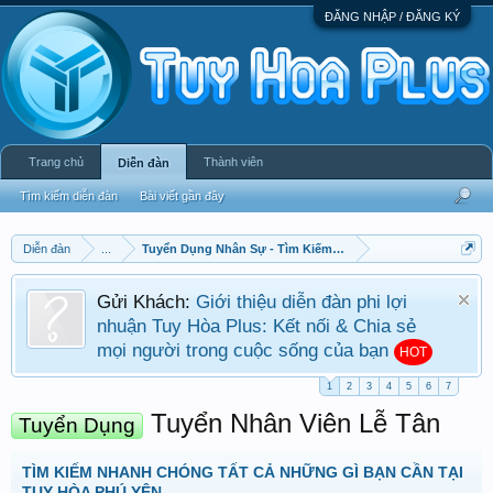
ĐĂNG NHẬP / ĐĂNG KÝ
Trang chủ
Thành viên
Diễn đàn
Tìm kiếm diễn đàn
Bài viết gần đây
Diễn đàn
...
Tuyển Dụng Nhân Sự - Tìm Kiếm Việc Làm
Gửi Khách:
Giới thiệu diễn đàn phi lợi
nhuận Tuy Hòa Plus: Kết nối & Chia sẻ
mọi người trong cuộc sống của bạn
HOT
1
2
3
4
5
6
7
Tuyển Nhân Viên Lễ Tân
Tuyển Dụng
TÌM KIẾM NHANH CHÓNG TẤT CẢ NHỮNG GÌ BẠN CẦN TẠI
TUY HÒA PHÚ YÊN