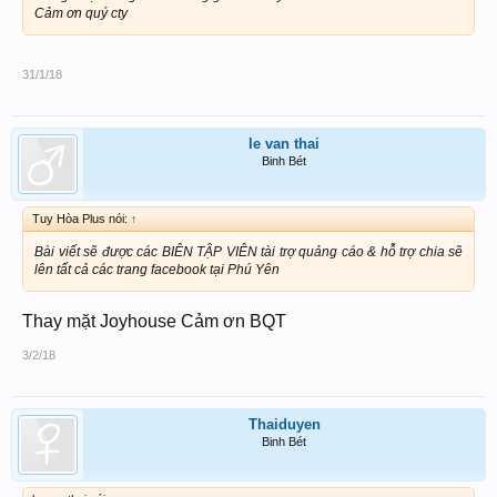
Cảm ơn quý cty
31/1/18
le van thai
Binh Bét
Tuy Hòa Plus nói:
↑
Bài viết sẽ được các BIÊN TẬP VIÊN tài trợ quảng cáo & hỗ trợ chia sẽ
lên tất cả các trang facebook tại Phú Yên
Thay mặt Joyhouse Cảm ơn BQT
3/2/18
Thaiduyen
Binh Bét