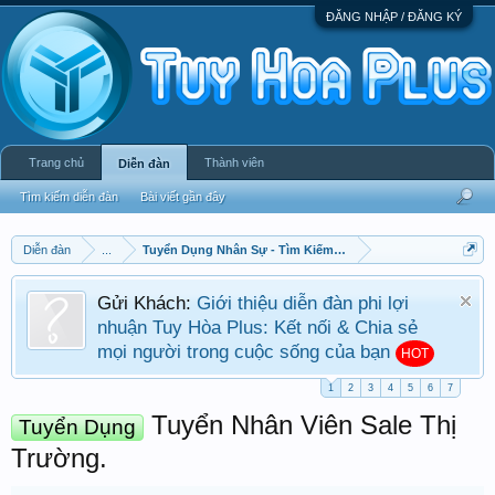
ĐĂNG NHẬP / ĐĂNG KÝ
Trang chủ
Thành viên
Diễn đàn
Tìm kiếm diễn đàn
Bài viết gần đây
Diễn đàn
...
Tuyển Dụng Nhân Sự - Tìm Kiếm Việc Làm
Gửi Khách:
Giới thiệu diễn đàn phi lợi
nhuận Tuy Hòa Plus: Kết nối & Chia sẻ
mọi người trong cuộc sống của bạn
HOT
1
2
3
4
5
6
7
Tuyển Nhân Viên Sale Thị
Tuyển Dụng
Trường.