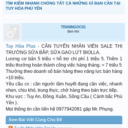
TÌM KIẾM NHANH CHÓNG TẤT CẢ NHỮNG GÌ BẠN CẦN TẠI
TUY HÒA PHÚ YÊN
TRANNGOC01
Binh Nhì
Tuy Hòa Plus -
CẦN TUYỂN NHÂN VIÊN SALE THỊ
TRƯỜNG SỮA BẮP, SỮA GẠO LỨT BIOLLA.
Lương cơ bản 5 triệu + hỗ trợ chi phí 1 triệu 5. Thêm 1
triệu thưởng hoàn thành công việc hàng tháng. = 7 triệu 5
Thưởng theo doanh số bán hàng theo năng lực bán hàng
>10 triệu.
Yêu cầu cv : cần người tâm huyết đang cần việc, nhanh
nhẹn, chịu khó, trung thực, chở hàng theo bán trực tiếp.
Khu vực : Tuy An, Đồng Xuân, Sông Cầu ( Cánh bắc Phú
Yên ).
Mọi thông tin cần liên hệ 0977942081 gặp Mr. Phụng.
Xem Bài Viết Cùng Chủ Đề