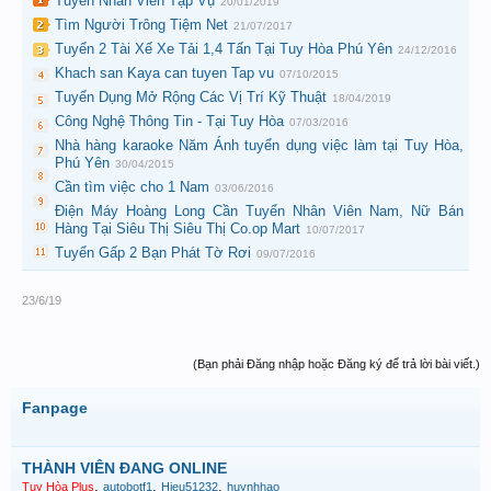
Tuyển Nhân Viên Tạp Vụ
20/01/2019
Tìm Người Trông Tiệm Net
21/07/2017
Tuyển 2 Tài Xế Xe Tải 1,4 Tấn Tại Tuy Hòa Phú Yên
24/12/2016
Khach san Kaya can tuyen Tap vu
07/10/2015
Tuyển Dụng Mở Rộng Các Vị Trí Kỹ Thuật
18/04/2019
Công Nghệ Thông Tin - Tại Tuy Hòa
07/03/2016
Nhà hàng karaoke Năm Ánh tuyển dụng việc làm tại Tuy Hòa,
Phú Yên
30/04/2015
Cần tìm việc cho 1 Nam
03/06/2016
Điện Máy Hoàng Long Cần Tuyển Nhân Viên Nam, Nữ Bán
Hàng Tại Siêu Thị Siêu Thị Co.op Mart
10/07/2017
Tuyển Gấp 2 Bạn Phát Tờ Rơi
09/07/2016
23/6/19
(Bạn phải Đăng nhập hoặc Đăng ký để trả lời bài viết.)
Fanpage
THÀNH VIÊN ĐANG ONLINE
,
,
,
Tuy Hòa Plus
autobotf1
Hieu51232
huynhhao